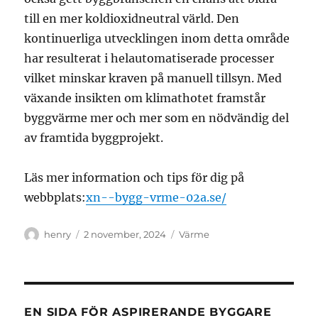
till en mer koldioxidneutral värld. Den
kontinuerliga utvecklingen inom detta område
har resulterat i helautomatiserade processer
vilket minskar kraven på manuell tillsyn. Med
växande insikten om klimathotet framstår
byggvärme mer och mer som en nödvändig del
av framtida byggprojekt.
Läs mer information och tips för dig på
webbplats:
xn--bygg-vrme-02a.se/
Författare
Publicerat
Kategorier
henry
2 november, 2024
Värme
den
EN SIDA FÖR ASPIRERANDE BYGGARE