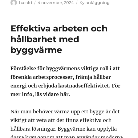
Författare
Publicerat
Kategorier
harald
4 november, 2024
Kylanläggning
den
Effektiva arbeten och
hållbarhet med
byggvärme
Förståelse för byggvärmens viktiga roll i att
förenkla arbetsprocesser, främja hållbar
energi och erbjuda kostnadseffektivitet. För
mer info, läs vidare här.
När man behöver värma upp ett bygge är det
viktigt att veta att det finns effektiva och
hållbara lösningar. Byggvärme kan uppfylla
dessa krav genom att man använder moderna