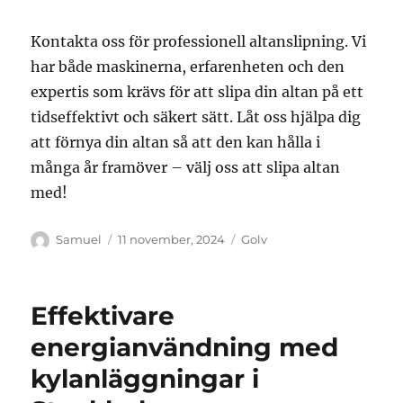
Kontakta oss för professionell altanslipning. Vi
har både maskinerna, erfarenheten och den
expertis som krävs för att slipa din altan på ett
tidseffektivt och säkert sätt. Låt oss hjälpa dig
att förnya din altan så att den kan hålla i
många år framöver – välj oss att slipa altan
med!
Författare
Publicerat
Kategorier
Samuel
11 november, 2024
Golv
den
Effektivare
energianvändning med
kylanläggningar i