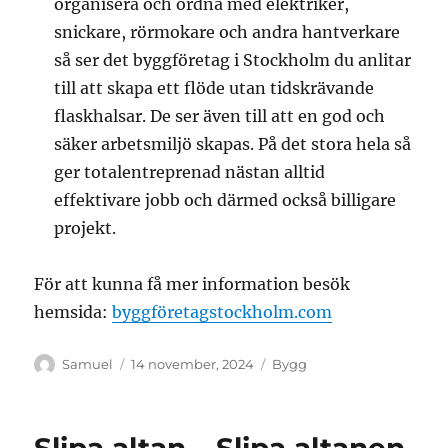
organisera och ordna med elektriker,
snickare, rörmokare och andra hantverkare
så ser det byggföretag i Stockholm du anlitar
till att skapa ett flöde utan tidskrävande
flaskhalsar. De ser även till att en god och
säker arbetsmiljö skapas. På det stora hela så
ger totalentreprenad nästan alltid
effektivare jobb och därmed också billigare
projekt.
För att kunna få mer information besök
hemsida:
byggföretagstockholm.com
Författare
Publicerat
Kategorier
Samuel
14 november, 2024
Bygg
den