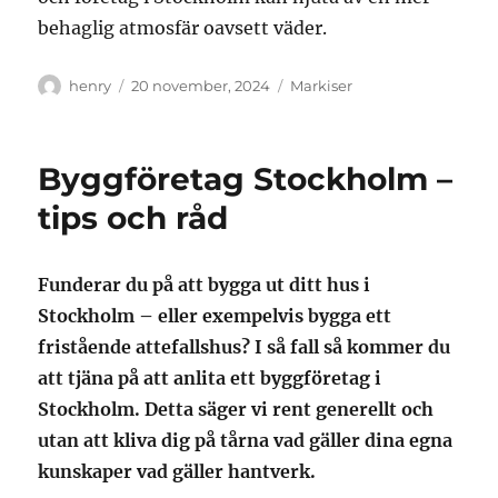
behaglig atmosfär oavsett väder.
Författare
Publicerat
Kategorier
henry
20 november, 2024
Markiser
den
Byggföretag Stockholm –
tips och råd
Funderar du på att bygga ut ditt hus i
Stockholm – eller exempelvis bygga ett
fristående attefallshus? I så fall så kommer du
att tjäna på att anlita ett byggföretag i
Stockholm. Detta säger vi rent generellt och
utan att kliva dig på tårna vad gäller dina egna
kunskaper vad gäller hantverk.