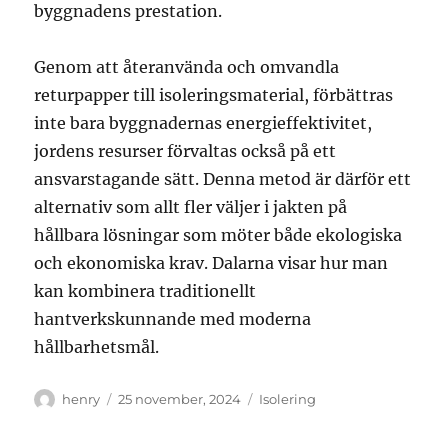
byggnadens prestation.
Genom att återanvända och omvandla
returpapper till isoleringsmaterial, förbättras
inte bara byggnadernas energieffektivitet,
jordens resurser förvaltas också på ett
ansvarstagande sätt. Denna metod är därför ett
alternativ som allt fler väljer i jakten på
hållbara lösningar som möter både ekologiska
och ekonomiska krav. Dalarna visar hur man
kan kombinera traditionellt
hantverkskunnande med moderna
hållbarhetsmål.
Författare
Publicerat
Kategorier
henry
25 november, 2024
Isolering
den