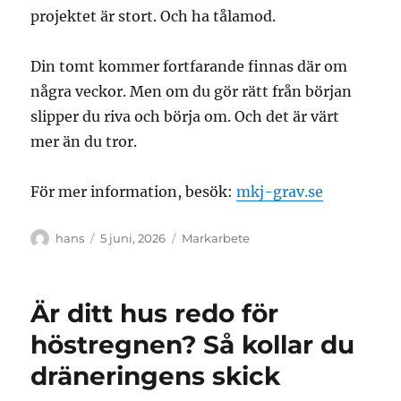
projektet är stort. Och ha tålamod.
Din tomt kommer fortfarande finnas där om
några veckor. Men om du gör rätt från början
slipper du riva och börja om. Och det är värt
mer än du tror.
För mer information, besök:
mkj-grav.se
Författare
Publicerat
Kategorier
hans
5 juni, 2026
Markarbete
den
Är ditt hus redo för
höstregnen? Så kollar du
dräneringens skick