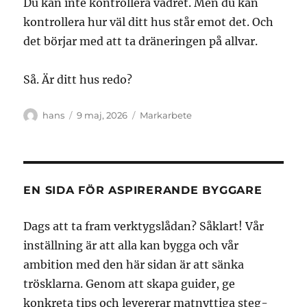
Du kan inte kontrollera vädret. Men du kan
kontrollera hur väl ditt hus står emot det. Och
det börjar med att ta dräneringen på allvar.
Så. Är ditt hus redo?
Författare
Publicerat
Kategorier
hans
9 maj, 2026
Markarbete
den
EN SIDA FÖR ASPIRERANDE BYGGARE
Dags att ta fram verktygslådan? Såklart! Vår
inställning är att alla kan bygga och vår
ambition med den här sidan är att sänka
trösklarna. Genom att skapa guider, ge
konkreta tips och levererar matnyttiga steg-