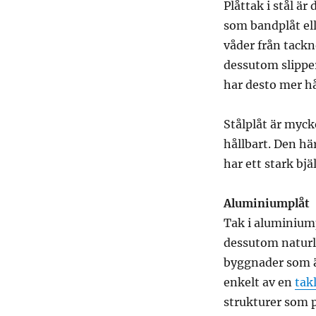
Plåttak i stål ä
som bandplåt ell
våder från tackno
dessutom slipper
har desto mer hål
Stålplåt är myck
hållbart. Den hä
har ett stark bjä
Aluminiumplåt
Tak i aluminiump
dessutom naturli
byggnader som är
enkelt av en
tak
strukturer som 