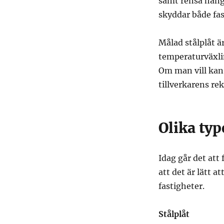
samt rensa häng
skyddar både fa
Målad stålplåt ä
temperaturväxli
Om man vill kan
tillverkarens r
Olika typ
Idag går det att 
att det är lätt a
fastigheter.
Stålplåt