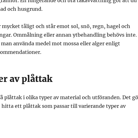
rännor. En fungerande och bra takavvattning gör att du
sad och husgrund.
r mycket tåligt och står emot sol, snö, regn, hagel och
ngar. Ommålning eller annan ytbehandling behövs inte.
 man använda medel mot mossa eller alger enligt
ekommendationer.
er av plåttak
få plåttak i olika typer av material och utföranden. Det g
tt hitta ett plåttak som passar till varierande typer av