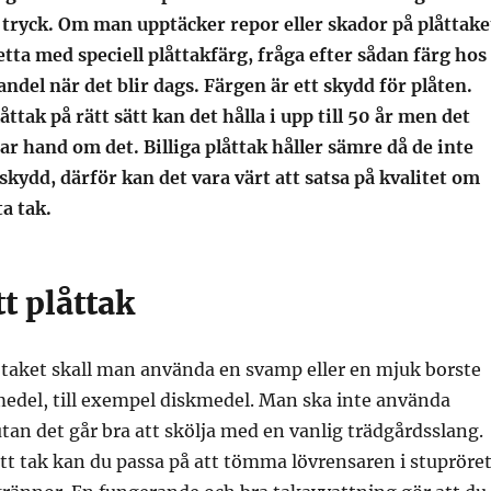
 tryck. Om man upptäcker repor eller skador på plåttake
ta med speciell plåttakfärg, fråga efter sådan färg hos
andel när det blir dags. Färgen är ett skydd för plåten.
åttak på rätt sätt kan det hålla i upp till 50 år men det
ar hand om det. Billiga plåttak håller sämre då de inte
tskydd, därför kan det vara värt att satsa på kvalitet om
ta tak.
tt plåttak
 taket skall man använda en svamp eller en mjuk borste
edel, till exempel diskmedel. Man ska inte använda
tan det går bra att skölja med en vanlig trädgårdsslang.
itt tak kan du passa på att tömma lövrensaren i stupröre