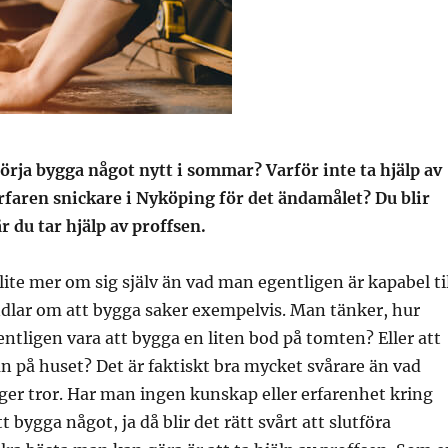
börja bygga något nytt i sommar? Varför inte ta hjälp av
rfaren snickare i Nyköping för det ändamålet? Du blir
r du tar hjälp av proffsen.
lite mer om sig själv än vad man egentligen är kapabel til
dlar om att bygga saker exempelvis. Man tänker, hur
entligen vara att bygga en liten bod på tomten? Eller att
tan på huset? Det är faktiskt bra mycket svårare än vad
r tror. Har man ingen kunskap eller erfarenhet kring
tt bygga något, ja då blir det rätt svårt att slutföra