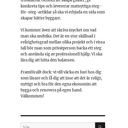
trösklarna. Genom att skapa guider, ge
konkreta tips och levererar matnyttiga steg-
för-steg-artiklar så ska vi erbjuda en sida som
skapar bättre byggare.
Vi kommer även att skriva mycket om vad
man ska undvika. Det är en stor skillnad i
svårighetsgrad mellan olika projekt och i vissa
fall bör man som privatperson backa ett steg
och använda sig av professionell hjälp. Vi ska
lära dig att hitta den balansen.
Framförallt dock: vi vill väcka en lust hos dig
som läsare och få dig att inse att det är roligt,
nyttigt och bra för den egna ekonomin att
bygga och renovera på egen hand.
Välkommen!
SÖK
Sök