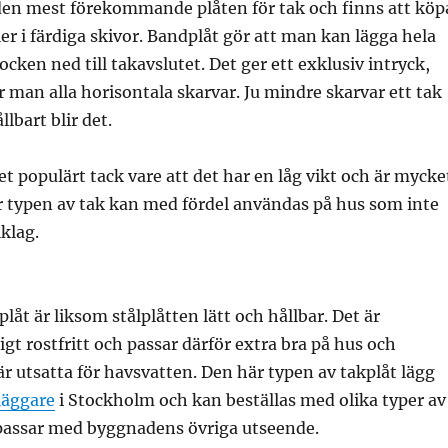
r den mest förekommande plåten för tak och finns att köp
er i färdiga skivor. Bandplåt gör att man kan lägga hela
cken ned till takavslutet. Det ger ett exklusiv intryck,
 man alla horisontala skarvar. Ju mindre skarvar ett tak
lbart blir det.
et populärt tack vare att det har en låg vikt och är mycke
r typen av tak kan med fördel användas på hus som inte
lklag.
låt är liksom stålplåtten lätt och hållbar. Det är
gt rostfritt och passar därför extra bra på hus och
 utsatta för havsvatten. Den här typen av takplåt lägg
läggare
i Stockholm och kan beställas med olika typer av
passar med byggnadens övriga utseende.