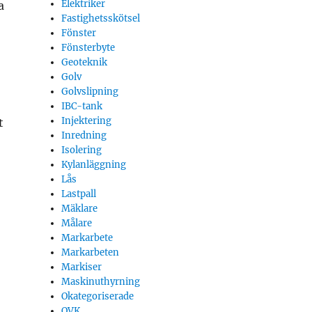
Elektriker
a
Fastighetsskötsel
Fönster
Fönsterbyte
Geoteknik
Golv
Golvslipning
IBC-tank
Injektering
t
Inredning
Isolering
Kylanläggning
Lås
Lastpall
Mäklare
Målare
Markarbete
Markarbeten
Markiser
Maskinuthyrning
Okategoriserade
OVK