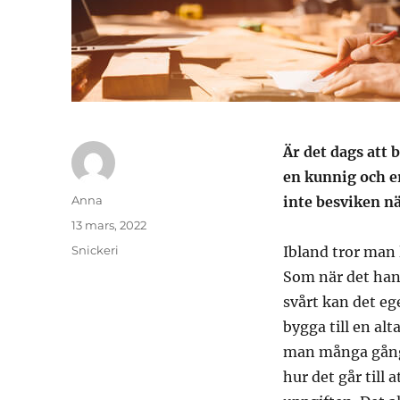
Är det dags att 
en kunnig och e
Författare
Anna
inte besviken nä
Publicerat
13 mars, 2022
den
Kategorier
Snickeri
Ibland tror man 
Som när det han
svårt kan det eg
bygga till en al
man många gånge
hur det går till a