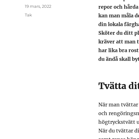
Publicerat
19 mars, 2022
repor och hårda
den
Kategorier
Tak
kan man måla det
din lokala färgh
Sköter du ditt pl
kräver att man t
har lika bra ros
du ändå skall by
Tvätta di
När man tvättar
och rengöringsm
högtryckstvätt u
När du tvättar d