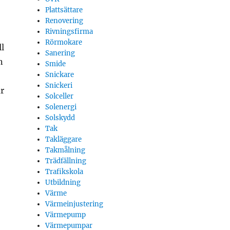
Plattsättare
Renovering
Rivningsfirma
Rörmokare
ll
Sanering
n
Smide
Snickare
Snickeri
är
Solceller
Solenergi
Solskydd
Tak
Takläggare
Takmålning
Trädfällning
Trafikskola
Utbildning
Värme
Värmeinjustering
Värmepump
Värmepumpar