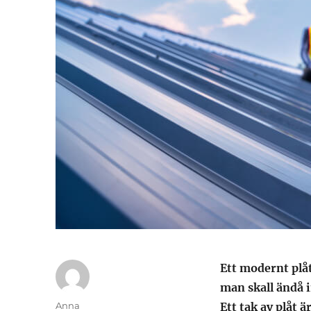
Ett modernt plå
man skall ändå 
Författare
Anna
Ett tak av plåt ä