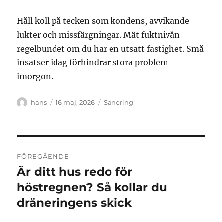
Håll koll på tecken som kondens, avvikande
lukter och missfärgningar. Mät fuktnivån
regelbundet om du har en utsatt fastighet. Små
insatser idag förhindrar stora problem
imorgon.
Författare
Publicerat
Kategorier
hans
16 maj, 2026
Sanering
den
Inläggsnavigering
FÖREGÅENDE
Är ditt hus redo för
Föregående
inlägg:
höstregnen? Så kollar du
dräneringens skick