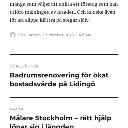
många som väljer att anlita ett företag som kan
utföra målningen av fasaden. Och kanske även
för att slippa klättra på stegar själv.
Författare
Publicerat
Kategorier
Tina Larsson
5 oktober, 2023
Målare
den
Inläggsnavigering
FÖREGÅENDE
Badrumsrenovering för ökat
Föregående
inlägg:
bostadsvärde på Lidingö
NÄSTA
Målare Stockholm – rätt hjälp
Nästa
inlägg:
lönar sig i längden